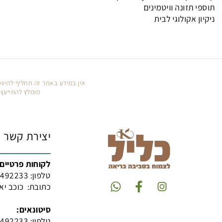
נוק
אורגנית - Hamp valley
תזונה וויטמינים
אקולוגי לבית
אין במידע באתר זה תחליף להיוועצות עם
מומלץ להתייעץ עם הרו
יצירת קשר
לקוחות פרטיים:
טלפון:
097492233
כתובת: כוכב יאיר האגוז