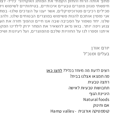
כנינו וחברינו בכל הארץ. נפלא ומעודד לגלות שיש בנתינה ובמס
ותה הרוח והחזון הקמתי את המותג האקולוגי "כליל- לצמוח בס
י
מגוון מוצרים טבעיים איכותיים, בטיחותיים לשימוש וידידות
 רכיבים פטרוכימיקלים, אשר יענו על הצרכים שלנו- במחיר הגו
זמין אותכם להנות משימוש במוצרים הבטוחים שלנו, ולהנות 
יחד נשמור על הסביבה שבה אנו חיים ונהפוך חזרה את העולם ל
יפה יותר. בואו נדאג להשאיר את המחר ירוק לילדינו המקסימים.
וספרו לנו על החוויות שלכם מהמוצרים, ועל רעיונות ושימושי
אורן
 ומנכ"ל
לדעת מה מיוחד בכליל?
לחצו כאן
או אצלנו בבית?
טבעית
ות טבעיות לאישה
ת הגוף
Natural 