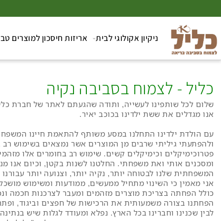
ניקיון אקולוגי לבית
אריזות חיסכון למוצרים טבעיים
ל - לצמוח בסביבה נקיה
כל שותפינו לעשייה, ותודה שהגעתם לאתר של חברת כליל. שמי
דלים את ששת ילדינו בכוכב יאיר.
לדת ילדינו התחלנו במסע משותף להתאמת חיינו המשפחתיים ל
תי גיליתי שרבים מן המוצרים אשר נמצאים בשימוש רב בביתינ
ימיקלים וכימיקלים קשים. שימוש רב בחומרים אלו מזהמים את 
ים אותי ואת משפחתי. החלטנו לשנות בקטן, וכיום אנו מנסים 
ית שלנו לבטוחה יותר, נקיה יותר, וצנועה יותר עבורנו ועבור 
אמין כי השינוי מתחיל ממעשים, ממודעות ומשימוש מושכל ומו
פחתה בצריכת מוצרים מזהמים ומעבר לצרכנות חכמה ונכונה. בכ
 בצורה משמעותית את הרכישות של חפצים וביגוד, ופתחנו מעג