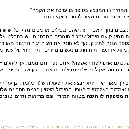
יר או המבצע בסופר בו ערכת את הקניה?
יבות טובות מאוד לבחור דווקא בהם.
ים בחן. האם ידעת שהם מכילים מרכיבים מזיקים? שיש בה
תינוק עם חיתול שמכיל חומרים מסרטנים. יש בהחלט אלטר
 הגנה לתינוק, אך לא חונק את העור. עור התינוק מאוורר
או תפרחת חיתולים נעשים נדירים יותר. החיתול עשוי מכו
ותו לפח האשפה? אתם נפרדתם ממנו, אך לעולם ייקח ע
חיתול אקולוגי של פינגו ולתרום את החלק שלך לשיפור אי
 מאוד שהחיתול יבצע את הפעולה שלו. כלומר, יגן על התינ
ות באלסטיות לגופו. החיתול מצטיין ברמת הספיגה שלו, ו
פקת לו הגנה בטווח המידי, וגם בריאות וחיים טובים ב