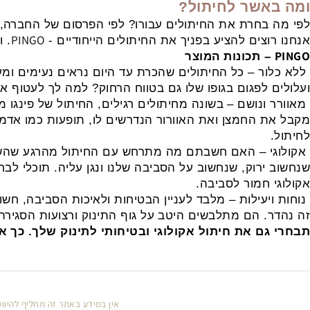
אשר לחיתול?
בחרת את החיתולים עבורו? לפי הפרסום של החברה, המח
PINGO
וצים להציע בפניך את החיתולים הייחודיים -
.
ויש ס
– תכונות המוצר
ור – כל החיתולים שהכרת עד היום נראים נעימים ומעוצב
 לפגום בגופו שלו גם בטווח הרחוק? למה לך לעטוף את ה
 ונושם – בשונה מחיתולים רגילים, החיתול של פינגו מספק
 החמצן ואת האוורור הנדרשים לו, תופעות כמו אדמומיות 
י – האם חשבתם מה מתרחש עם החיתול מהרגע שהשלכתם א
ירוק, שנחשוב על הסביבה שלנו ונגן עליה. תוכלי לבחור ב
 חמור לסביבה.
ויעילות – מלבד לעניין הבטיחות ולאיכות הסביבה, חשוב לך
. הם מתלבשים היטב על גוף התינוק ורצועות הסגירה נצמד
ם את חיתול אקולוגי ובטיחותי לתינוק שלך. כך את מס