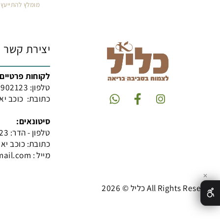
אין במידע באתר זה תחליף להיוועצות עם
מומלץ להתייעץ עם הרו
יצירת קשר
לקוחות פרטיים:
טלפון:
542902123
0
כתובת: כוכב יאיר האגוז
סיטונאים:
טלפון - הדר: 054-2902123
כתובת: כוכב יאיר-צור
מייל : yoramoren1@gmail.com
 All Rights Reserved