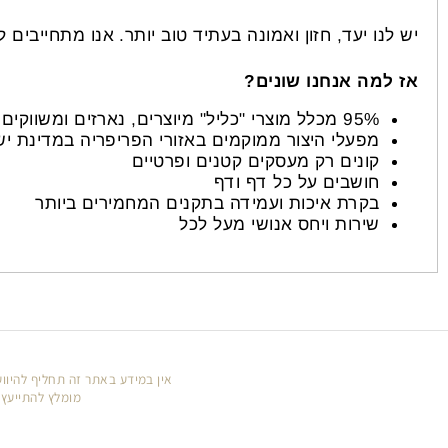
טנו לשנות, פשוט כי הגיע הזמן לחיות מאוזן. פשוט כי א
גי נפט וכלור הפוגעים יום יום בבריאותם ובהתפתחותם, וה
נו יעד, חזון ואמונה בעתיד טוב יותר. אנו מתחייבים להיות
למה אנחנו שונים?
95% מכלל מוצרי "כליל" מיוצרים, נארזים ומשווקים כחול לבן
מפעלי היצור ממוקמים באזורי הפריפריה במדינת ישראל
קונים רק מעסקים קטנים ופרטיים
חושבים על כל דף ודף
בקרת איכות ועמידה בתקנים המחמירים ביותר
שירות ויחס אנושי מעל לכל