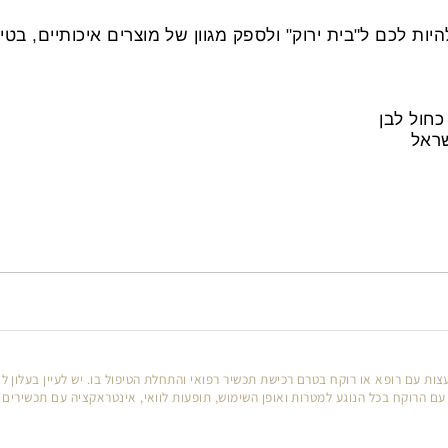
י אפשר להמשיך לאכול מזון מעובד, להתקלח ולהתנקות במו
לוואי והרשימה הייתה נגמרת בזה.
 לכם ל"בית ירוק" ולספק מגוון של מוצרים איכותיים, בטיחו