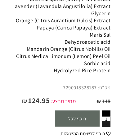
Olea Europaea (Olive) Fruit Extract
Lavender (Lavandula Angustifolia) Extract
Glycerin
Orange (Citrus Aurantium Dulcis) Extract
Papaya (Carica Papaya) Extract
Maris Sal
Dehydroacetic acid
Mandarin Orange (Citrus Nobilis) Oil
Citrus Medica Limonum (Lemon) Peel Oil
Sorbic acid
Hydrolyzed Rice Protein
מק"ט:
7290018328187
124.95
₪
148
₪
מחיר מבצע:
הוסף לסל