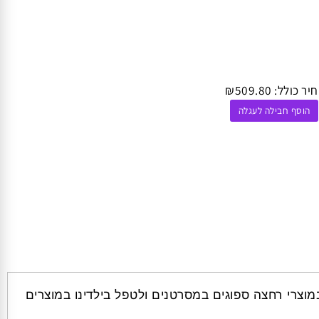
 כולל:
509.80
₪
וסף חבילה לעגלה