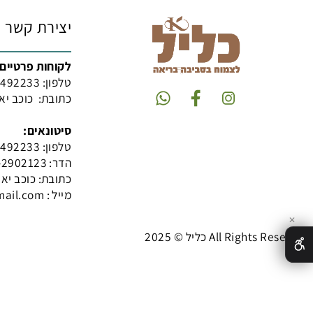
אין במידע באתר זה תחליף להיוועצות עם
מומלץ להתייעץ עם הרו
יצירת קשר
לקוחות פרטיים:
טלפון:
097492233
כתובת: כוכב יאיר האגוז
סיטונאים:
טלפון:
09-7492233
הדר: 054-2902123
כתובת: כוכב יאיר-צור
מייל : yoramoren1@gmail.com
 All Rights Reserved